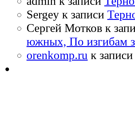
admin к записи
Терно
Sergey к записи
Терн
Сергей Мотков к зап
южных, По изгибам 
orenkomp.ru
к запис