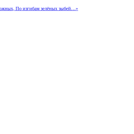
 южных, По изгибам зелёных зыбей…»