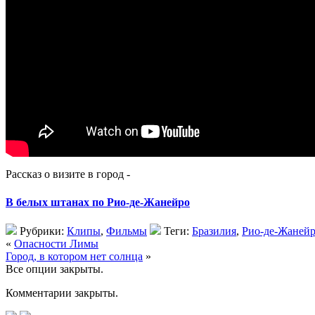
Рассказ о визите в город -
В белых штанах по Рио-де-Жанейро
Рубрики:
Клипы
,
Фильмы
Теги:
Бразилия
,
Рио-де-Жаней
«
Опасности Лимы
Город, в котором нет солнца
»
Все опции закрыты.
Комментарии закрыты.