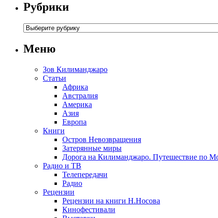
Рубрики
Меню
Зов Килиманджаро
Статьи
Африка
Австралия
Америка
Азия
Европа
Книги
Остров Невозвращения
Затерянные миры
Дорога на Килиманджаро. Путешествие по М
Радио и ТВ
Телепередачи
Радио
Рецензии
Рецензии на книги Н.Носова
Кинофестивали