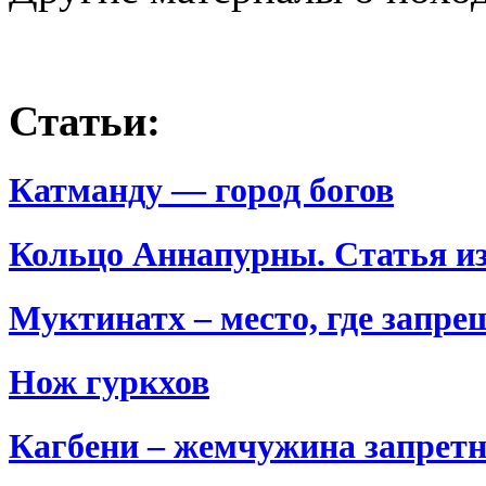
Статьи:
Катманду — город богов
Кольцо Аннапурны. Статья из
Муктинатх – место, где запр
Нож гуркхов
Кагбени – жемчужина запретн