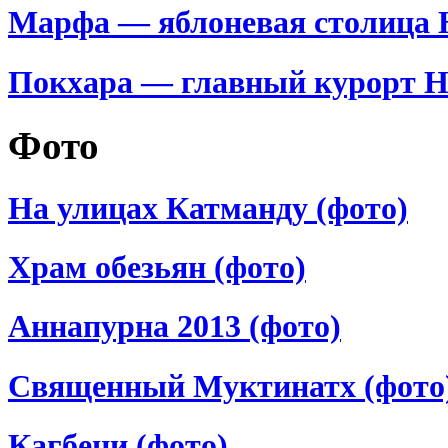
Марфа — яблоневая столица 
Покхара — главный курорт Н
Фото
На улицах Катманду (фото)
Храм обезьян (фото)
Аннапурна 2013 (фото)
Священный Муктинатх (фото
Кагбени (фото)