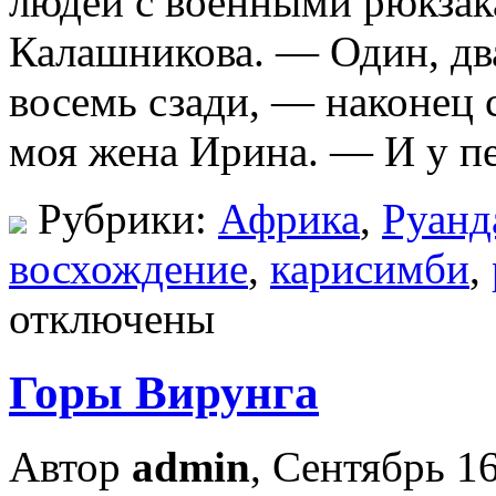
людей с военными рюкзак
Калашникова. — Один, дв
восемь сзади, — наконец 
моя жена Ирина. — И у пер
Рубрики:
Африка
,
Руанд
восхождение
,
карисимби
,
отключены
Горы Вирунга
Автор
admin
, Сентябрь 16