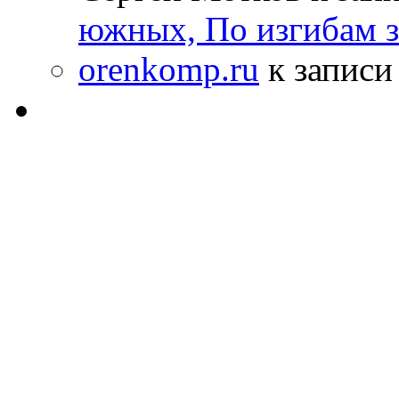
южных, По изгибам 
orenkomp.ru
к запис