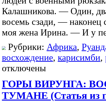
людей с военными рюкзак
Калашникова. — Один, дв
восемь сзади, — наконец 
моя жена Ирина. — И у пер
Рубрики:
Африка
,
Руанд
восхождение
,
карисимби
,
отключены
ГОРЫ ВИРУНГА: В
ТУМАНЕ (Статья из г