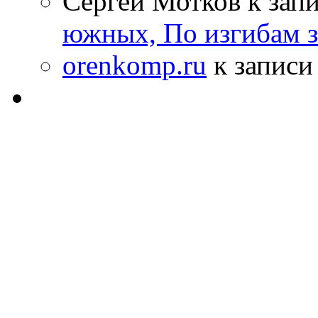
Сергей Мотков к зап
южных, По изгибам 
orenkomp.ru
к запис