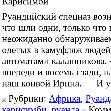
Руандийский спецназ возн
что шли одни, только что 
неожиданно обнаруживаем
одетых в камуфляж людей
автоматами калашникова.
впереди и восемь сзади, н
наш конвой Ирина. — И у п
Рубрики:
Африка
,
Руанд
карисимби
,
руанда
Комм