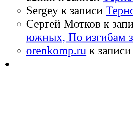
Sergey к записи
Терн
Сергей Мотков к зап
южных, По изгибам 
orenkomp.ru
к запис