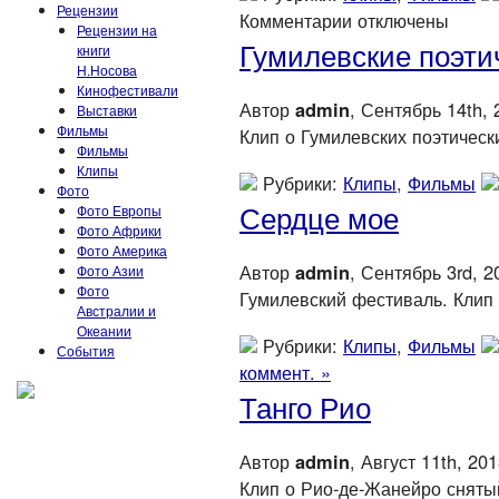
Рецензии
Комментарии отключены
Рецензии на
Гумилевские поэти
книги
Н.Носова
Кинофестивали
Автор
admin
, Сентябрь 14th, 
Выставки
Фильмы
Клип о Гумилевских поэтичес
Фильмы
Клипы
Рубрики:
Клипы
,
Фильмы
Фото
Сердце мое
Фото Европы
Фото Африки
Фото Америка
Автор
admin
, Сентябрь 3rd, 2
Фото Азии
Фото
Гумилевский фестиваль. Клип
Австралии и
Океании
Рубрики:
Клипы
,
Фильмы
События
коммент. »
Танго Рио
Автор
admin
, Август 11th, 20
Клип о Рио-де-Жанейро сняты