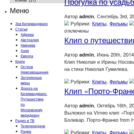
Прогулка по усадь
Меню
Автор
admin
, Сентябрь 3rd, 2
Рубрики:
Клипы
,
Фильмы
Зов Килиманджаро
Статьи
отключены
Африка
Клип о путешестви
Австралия
Америка
Азия
Автор
admin
, Июнь 20th, 2014
Европа
Клип Николая и Ирины Носовы
Книги
Остров
на стихи Николая Гумилева.
Невозвращения
Затерянные
Рубрики:
Клипы
,
Фильмы
миры
Клип «Порто-Фран
Дорога на
Килиманджаро.
Путешествие
Автор
admin
, Октябрь 16th, 2
по
Московскому
Выложил на Vimeo клип «Порт
меридиану
Боливар. Порто-Франко from 
Радио и ТВ
Телепередачи
Рубрики:
Клипы
,
Фильмы
Радио