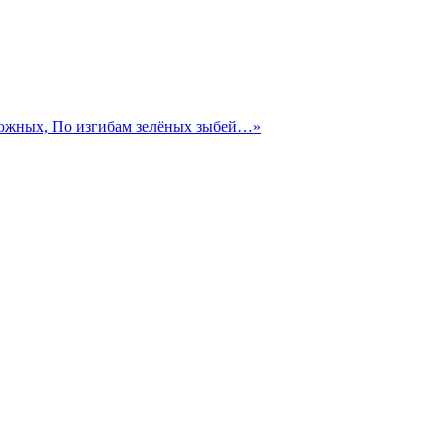
 южных, По изгибам зелёных зыбей…»