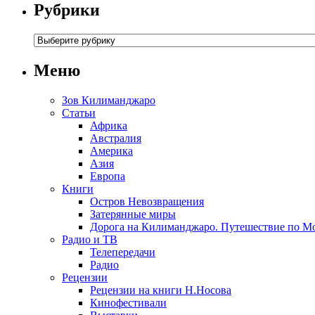
Рубрики
Меню
Зов Килиманджаро
Статьи
Африка
Австралия
Америка
Азия
Европа
Книги
Остров Невозвращения
Затерянные миры
Дорога на Килиманджаро. Путешествие по М
Радио и ТВ
Телепередачи
Радио
Рецензии
Рецензии на книги Н.Носова
Кинофестивали