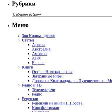
Рубрики
Меню
Зов Килиманджаро
Статьи
Африка
Австралия
Америка
Азия
Европа
Книги
Остров Невозвращения
Затерянные миры
Дорога на Килиманджаро. Путешествие по М
Радио и ТВ
Телепередачи
Радио
Рецензии
Рецензии на книги Н.Носова
Кинофестивали