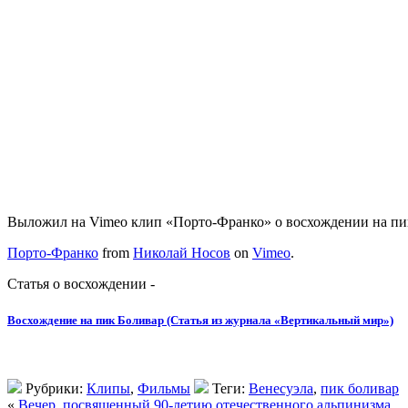
Выложил на Vimeo клип «Порто-Франко» о восхождении на пи
Порто-Франко
from
Николай Носов
on
Vimeo
.
Статья о восхождении -
Восхождение на пик Боливар (Статья из журнала «Вертикальный мир»)
Рубрики:
Клипы
,
Фильмы
Теги:
Венесуэла
,
пик боливар
«
Вечер, посвященный 90-летию отечественного альпинизма