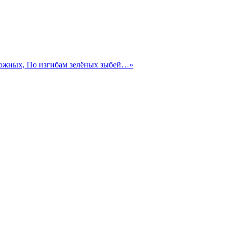
 южных, По изгибам зелёных зыбей…»