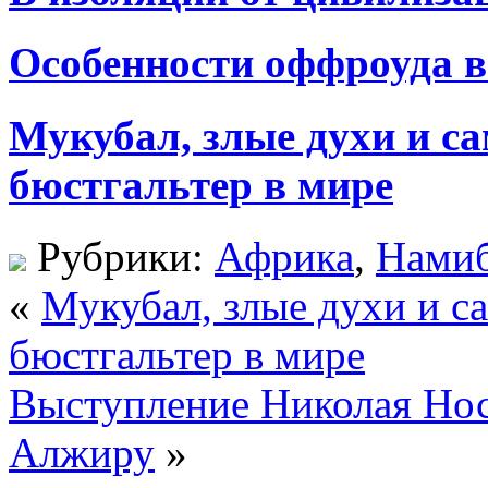
Особенности оффроуда в
Мукубал, злые духи и 
бюстгальтер в мире
Рубрики:
Африка
,
Нами
«
Мукубал, злые духи и 
бюстгальтер в мире
Выступление Николая Нос
Алжиру
»