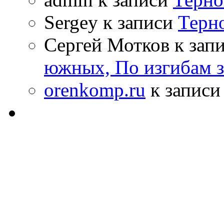
Sergey к записи
Терн
Сергей Мотков к зап
южных, По изгибам 
orenkomp.ru
к запис