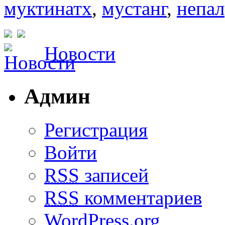
муктинатх
,
мустанг
,
непал
Новости
Админ
Регистрация
Войти
RSS
записей
RSS
комментариев
WordPress.org