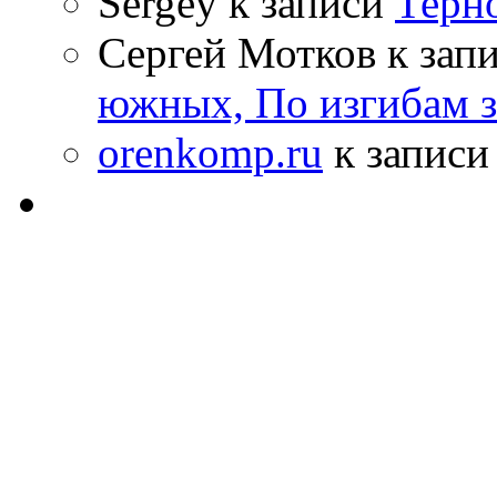
Sergey к записи
Терн
Сергей Мотков к зап
южных, По изгибам 
orenkomp.ru
к запис