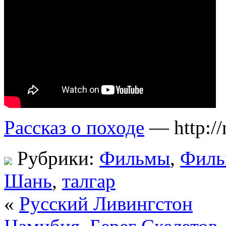
Рассказ о походе
— http://
Рубрики:
Фильмы
,
Фил
Шань
,
талгар
«
Русский Ливингстон