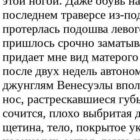
этой ногой. Даже обувь на
последнем траверсе из-по
протерлась подошва левог
пришлось срочно заматыва
придает мне вид матерого
после двух недель автоно
джунглям Венесуэлы впол
нос, растрескавшиеся губы
сочится, плохо выбритая 
щетина, тело, покрытое 