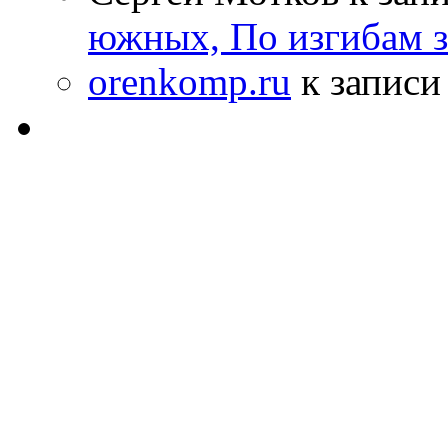
южных, По изгибам 
orenkomp.ru
к запис