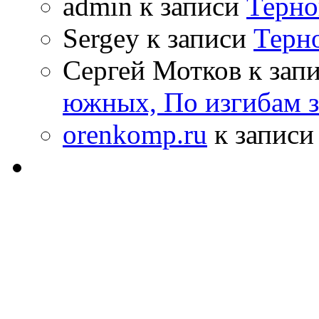
admin к записи
Терно
Sergey к записи
Терн
Сергей Мотков к зап
южных, По изгибам 
orenkomp.ru
к запис