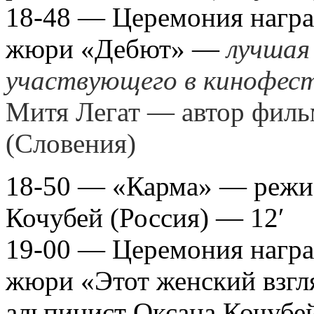
18-48 — Церемония нагр
жюри «Дебют» —
лучшая
участвующего в кинофес
Митя Легат — автор филь
(Словения)
18-50 — «Карма» — режи
Кочубей (Россия) — 12′
19-00 — Церемония нагр
жюри «Этот женский взгл
альпинист Оксана Кочубе