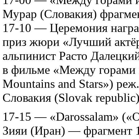
Мурар (Словакия) фрагме
17-10 — Церемония нагр
приз жюри «Лучший актёр 
альпинист Расто Далецки
в фильме «Между горами 
Mountains and Stars») ре
Словакия (Slovak republic
17-15 — «Darossalam» («
Зияи (Иран) — фрагмент 1