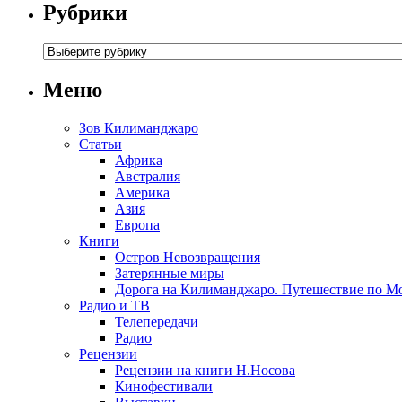
Рубрики
Меню
Зов Килиманджаро
Статьи
Африка
Австралия
Америка
Азия
Европа
Книги
Остров Невозвращения
Затерянные миры
Дорога на Килиманджаро. Путешествие по М
Радио и ТВ
Телепередачи
Радио
Рецензии
Рецензии на книги Н.Носова
Кинофестивали