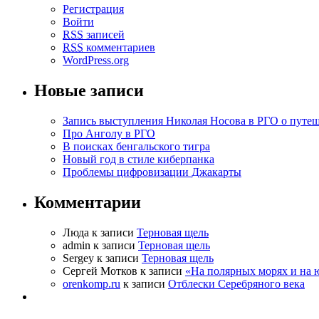
Регистрация
Войти
RSS
записей
RSS
комментариев
WordPress.org
Новые записи
Запись выступления Николая Носова в РГО о путе
Про Анголу в РГО
В поисках бенгальского тигра
Новый год в стиле киберпанка
Проблемы цифровизации Джакарты
Комментарии
Люда к записи
Терновая щель
admin к записи
Терновая щель
Sergey к записи
Терновая щель
Сергей Мотков к записи
«На полярных морях и на
orenkomp.ru
к записи
Отблески Серебряного века