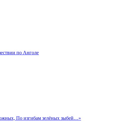
шествии по Анголе
 южных, По изгибам зелёных зыбей…»