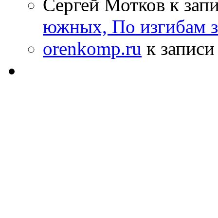
Сергей Мотков к зап
южных, По изгибам 
orenkomp.ru
к запис