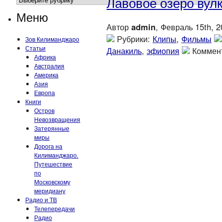
Лавовое озеро вул
Меню
Автор
admin
, Февраль 15th, 
Рубрики:
Клипы
,
Фильмы
Зов Килиманджаро
Статьи
Данакиль
,
эфиопия
Коммен
Африка
Австралия
Америка
Азия
Европа
Книги
Остров
Невозвращения
Затерянные
миры
Дорога на
Килиманджаро.
Путешествие
по
Московскому
меридиану
Радио и ТВ
Телепередачи
Радио