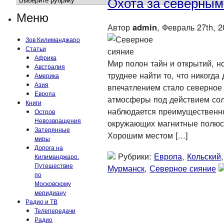
Охота за северным
Меню
Автор
admin
, Февраль 27th, 
Зов Килиманджаро
Статьи
Африка
Мир полон тайн и открытий, н
Австралия
труднее найти то, что никогда
Америка
Азия
впечатлением стало северное 
Европа
атмосферы под действием сол
Книги
наблюдается преимущественно
Остров
Невозвращения
окружающих магнитные полюса
Затерянные
Хорошим местом [...]
миры
Дорога на
Рубрики:
Европа
,
Кольский
Килиманджаро.
Путешествие
Мурманск
,
Северное сияние
по
Московскому
меридиану
Радио и ТВ
Телепередачи
Радио