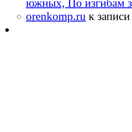
южных, По изгибам 
orenkomp.ru
к запис