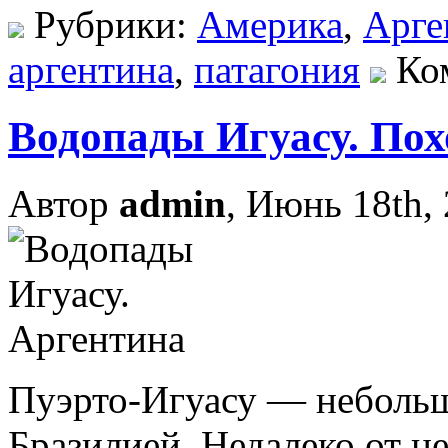
Рубрики:
Америка
,
Арге
аргентина
,
патагония
Ко
Водопады Игуасу. Пох
Автор
admin
, Июнь 18th,
Пуэрто-Игуасу — небольш
Бразилией. Недалеко от не