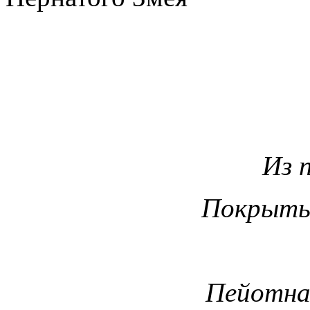
Из 
Покрыты
Пейотная