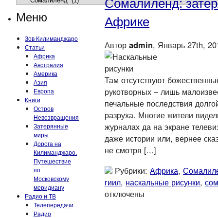
Сомалиленд: затер
Меню
Африке
Зов Килиманджаро
Автор
admin
, Январь 27th, 20
Статьи
Африка
Австралия
Америка
Там отсутствуют божественны
Азия
рукотворных – лишь малоизв
Европа
Книги
печальные последствия долго
Остров
разруха. Многие жители видел
Невозвращения
журналах да на экране телеви
Затерянные
миры
даже истории или, вернее ска
Дорога на
не смотря [...]
Килиманджаро.
Путешествие
Рубрики:
Африка
,
Сомалил
по
Московскому
гиил
,
наскальные рисунки
,
со
меридиану
отключены
Радио и ТВ
Телепередачи
Радио