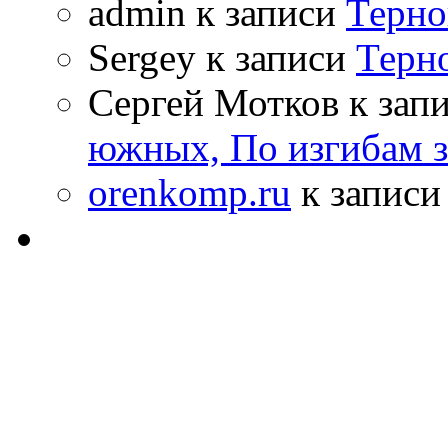
admin к записи
Терно
Sergey к записи
Терн
Сергей Мотков к зап
южных, По изгибам 
orenkomp.ru
к запис