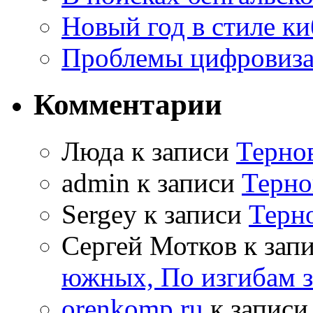
Новый год в стиле к
Проблемы цифровиз
Комментарии
Люда к записи
Терно
admin к записи
Терно
Sergey к записи
Терн
Сергей Мотков к зап
южных, По изгибам 
orenkomp.ru
к запис