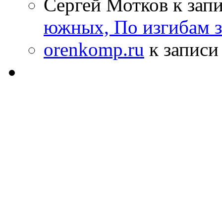
Сергей Мотков к зап
южных, По изгибам 
orenkomp.ru
к запис