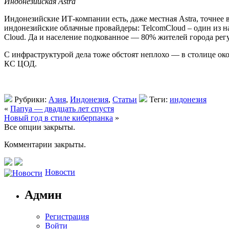
Индонезийская Astra
Индонезийские ИТ-компании есть, даже местная Astra, точнее в
индонезийские облачные провайдеры: TelcomCloud – один из наиб
Cloud. Да и население подкованное — 80% жителей города ре
С инфраструктурой дела тоже обстоят неплохо — в столице око
КС ЦОД.
Рубрики:
Азия
,
Индонезия
,
Статьи
Теги:
индонезия
«
Папуа — двадцать лет спустя
Новый год в стиле киберпанка
»
Все опции закрыты.
Комментарии закрыты.
Новости
Админ
Регистрация
Войти