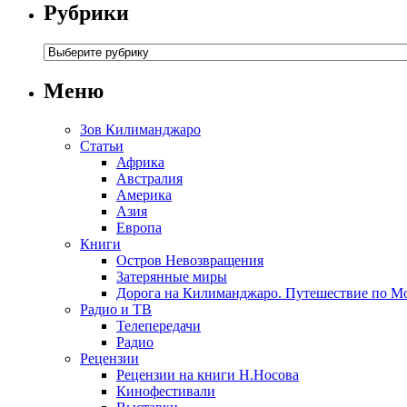
Рубрики
Меню
Зов Килиманджаро
Статьи
Африка
Австралия
Америка
Азия
Европа
Книги
Остров Невозвращения
Затерянные миры
Дорога на Килиманджаро. Путешествие по М
Радио и ТВ
Телепередачи
Радио
Рецензии
Рецензии на книги Н.Носова
Кинофестивали