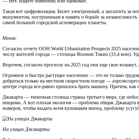
— Нет. Ищите обменник или банкомат.
Такая вот цифровизация. Билет электронный, а заплатить за 
монументом, построенным в память о борьбе за независимость
самой большой городской агломерации планеты.
Монас
Согласно отчету ООН World Urbanization Prospects 2025 насел
числу жителей города — столицы Японии Токио (33,4 млн). Уд
Впрочем, согласно прогнозу на 2025 год они еще свое возьмут, 
Огромное и быстро растущее население — это не только трудо
добраться только на местном скоростном поезде — аэроэкспрессе
центре города все-равно пришлось брать машину. Причем, как 
Джакарта — типичная столица страны третьего мира, где небос
нищими. А вот плохая экология — проблема общая. Джакарта в
номеров, чтобы выдать всем купившим мопед, проблему усугу
На улицах Джакарты