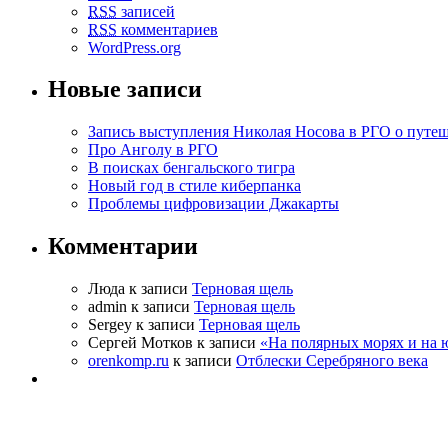
RSS
записей
RSS
комментариев
WordPress.org
Новые записи
Запись выступления Николая Носова в РГО о путе
Про Анголу в РГО
В поисках бенгальского тигра
Новый год в стиле киберпанка
Проблемы цифровизации Джакарты
Комментарии
Люда к записи
Терновая щель
admin к записи
Терновая щель
Sergey к записи
Терновая щель
Сергей Мотков к записи
«На полярных морях и на
orenkomp.ru
к записи
Отблески Серебряного века