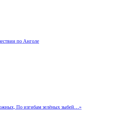
шествии по Анголе
 южных, По изгибам зелёных зыбей…»