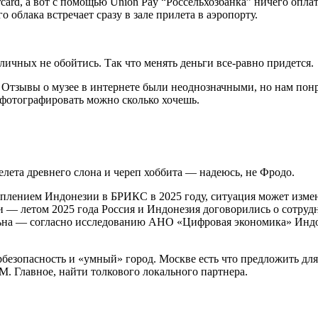
card, а вот с помощью Union Pay “Россельхозбанка” ничего опла
облака встречает сразу в зале прилета в аэропорту.
личных не обойтись. Так что менять деньги все-равно придется.
и. Отзывы о музее в интернете были неоднозначными, но нам по
 фотографировать можно сколько хочешь.
лета древнего слона и череп хоббита — надеюсь, не Фродо.
туплением Индонезии в БРИКС в 2025 году, ситуация может изме
 — летом 2025 года Россия и Индонезия договорились о сотрудн
льна — согласно исследованию АНО «Цифровая экономика» Индо
безопасность и «умный» город. Москве есть что предложить д
M. Главное, найти толкового локального партнера.