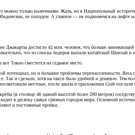
него можно только наличными. Жаль, но в Национальный истори
 Индонезии, не попадем. А главное — не поднимемся на лифте н
ение Джакарты достигло 42 млн. человек, что больше занимающей
ивительно, что из списка лидеров выпали китайский Шанхай и 
а вот Токио сместится на седьмое место.
вой потенциал, но и большие проблемы перенаселенности. Весь 
. Так и сделали, хотя на такси было удобней и дешевле. Тем бол
посоветовали местные, после заказа в приложении Grab послали 
крёбы (в столице 46 зданий высотой более 200 метров) соседст
ходит в десятку самых грязных городов мира. Основной источни
бляют и постоянные пробки.