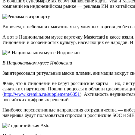
В больших супермаркетах берут банковские карты Visa и Master
компаний на индонезийском рынке — реклама ИИ из китайского 
Впрочем, в небольших магазинах и у уличных торговцев без на
А вот в Национальном музее карточку Mastercard в кассе взял
Индонезии и особенностях культур, населяющих ее народов. И
В Национальном музее Индонезии
Заинтересовали ритуальные маски племен, анимация вокруг ске
Жаль, что в Индонезии не берут российские карты — но, с вс
азиатских партнеров. Пошли процессы в области цифровизации
(
http://www.kremlin.ru/supplement/6351
). Активность неудивите
российских цифровых решений.
Наиболее перспективные направления сотрудничества — кибер
наверняка будут пользоваться спросом и российские SOC и SIE