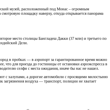
ческий музей, расположенный под Монас – огромным
а смотровую площадку наверху, откуда открывается панорама
 второе место столицы Бангладеш Дакки (37 млн) и третьего по
индийский Дели.
город в пробках — в аэропорт за гарантированное время можно
ее, что для проезда до гостиницы от остановки аэроэкспресса в
водителю селфи с места ожидания, иначе бы нас не нашел.
вуют с халупами, а дорогие автомобили с просящими милостыню
к загрязнения воздуха — транспорт, полиции не хватает