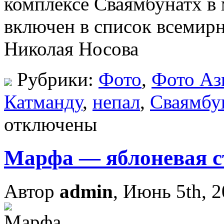
комплексе Сваямбунатх в 
включен в список всеми
Николая Носова
Рубрики:
Фото
,
Фото Аз
Катманду
,
непал
,
Сваямбу
отключены
Марфа — яблоневая с
Автор
admin
, Июнь 5th, 