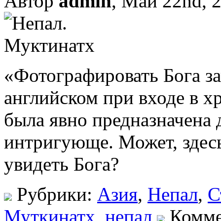
Автор
admin
, Май 22nd, 
«Фотографировать Бога за
английском при входе в 
была явно предназначена 
интригующе. Может, здесь
увидеть Бога?
Рубрики:
Азия
,
Непал
,
С
Муткинатх
,
непал
Комме