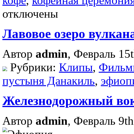
кофе
,
кофейная церемони
отключены
Лавовое озеро вулкан
Автор
admin
, Февраль 15t
Рубрики:
Клипы
,
Фильм
пустыня Данакиль
,
эфиоп
Железнодорожный вок
Автор
admin
, Февраль 9th