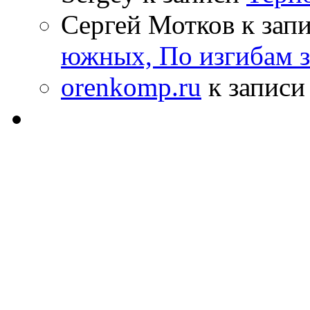
Сергей Мотков к зап
южных, По изгибам 
orenkomp.ru
к запис