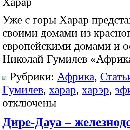
Уже с горы Харар предста
своими домами из красно
европейскими домами и о
Николай Гумилев «Африк
Рубрики:
Африка
,
Стать
Гумилев
,
харар
,
харэр
,
эф
отключены
Дире-Дауа – железно