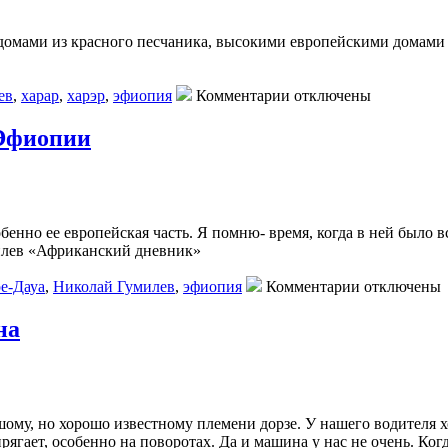
 домами из красного песчаника, высокими европейскими домами
ев
,
харар
,
харэр
,
эфиопия
Комментарии отключены
 Эфиопии
обенно ее европейская часть. Я помню- время, когда в ней было в
милев «Африканский дневник»
е-Дауа
,
Николай Гумилев
,
эфиопия
Комментарии отключены
на
шому, но хорошо известному племени дорзе. У нашего водителя 
ягает, особенно на поворотах. Да и машина у нас не очень. Когда