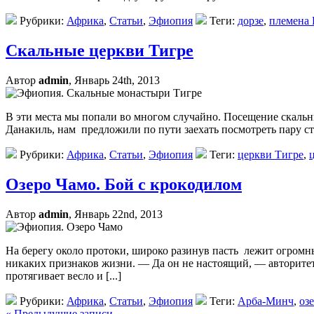
Рубрики:
Африка
,
Статьи
,
Эфиопия
Теги:
дорзе
,
племена
Скальные церкви Тигре
Автор
admin
, Январь 24th, 2013
В эти места мы попали во многом случайно. Посещение скальн
Данакиль, нам предложили по пути заехать посмотреть пару ст
Рубрики:
Африка
,
Статьи
,
Эфиопия
Теги:
церкви Тигре
,
Озеро Чамо. Бой с крокодилом
Автор
admin
, Январь 22nd, 2013
На берегу около протоки, широко разинув пасть лежит огром
никаких признаков жизни. — Да он не настоящий, — авторитет
протягивает весло и [...]
Рубрики:
Африка
,
Статьи
,
Эфиопия
Теги:
Арба-Минч
,
оз
« Предыдущие записи