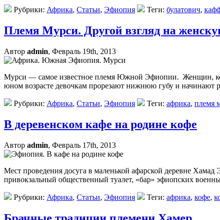
Рубрики:
Африка
,
Статьи
,
Эфиопия
Теги:
булатович
,
каф
Племя Мурси. Другой взгляд на женску
Автор
admin
, Февраль 19th, 2013
Мурси — самое известное племя Южной Эфиопии. Женщин, кот
юном возрасте девочкам прорезают нижнюю губу и начинают рас
Рубрики:
Африка
,
Статьи
,
Эфиопия
Теги:
африка
,
племя 
В деревенском кафе на родине кофе
Автор
admin
, Февраль 17th, 2013
Мест проведения досуга в маленькой афарской деревне Хамад Э
привокзальный общественный туалет, «бар» эфиопских военны
Рубрики:
Африка
,
Статьи
,
Эфиопия
Теги:
африка
,
кофе
,
к
Брачные традиции племени Хамер