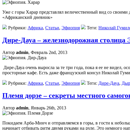
Уже с горы Харар представлял величественный вид со своими
«Африканский дневник»
Рубрики:
Африка
,
Статьи
,
Эфиопия
Теги:
Николай Гумил
Дире-Дауа – железнодорожная столица
Автор
admin
, Февраль 2nd, 2013
Дире-Дауа очень выросла за те три года, пока я ее не видел, ос
просторные кафе. Есть даже французский консул Николай Гу
Рубрики:
Африка
,
Статьи
,
Эфиопия
Теги:
Дире-Дауа
,
Дыр
Племя дорзе – секреты местного самого
Автор
admin
, Январь 26th, 2013
Покидаем Арба-Минч и отправляемся в горы, в гости к неболь
начинает отбивать ритм двумя руками на руле. Это немного напр