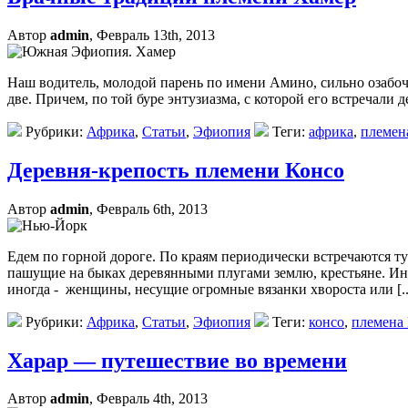
Автор
admin
, Февраль 13th, 2013
Наш водитель, молодой парень по имени Амино, сильно озабоче
две. Причем, по той буре энтузиазма, с которой его встречали 
Рубрики:
Африка
,
Статьи
,
Эфиопия
Теги:
африка
,
племе
Деревня-крепость племени Консо
Автор
admin
, Февраль 6th, 2013
Едем по горной дороге. По краям периодически встречаются т
пашущие на быках деревянными плугами землю, крестьяне. Ино
иногда - женщины, несущие огромные вязанки хвороста или [..
Рубрики:
Африка
,
Статьи
,
Эфиопия
Теги:
консо
,
племена
Харар — путешествие во времени
Автор
admin
, Февраль 4th, 2013