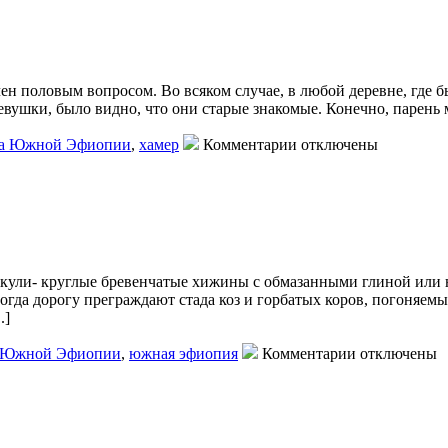
н половым вопросом. Во всяком случае, в любой деревне, где бы
девушки, было видно, что они старые знакомые. Конечно, парень 
на Южной Эфиопии
,
хамер
Комментарии отключены
укули- круглые бревенчатые хижины с обмазанными глиной или н
гда дорогу преграждают стада коз и горбатых коров, погоняем
.]
 Южной Эфиопии
,
южная эфиопия
Комментарии отключены