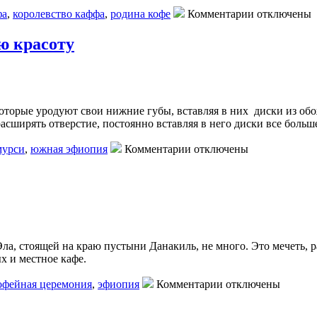
фа
,
королевство каффа
,
родина кофе
Комментарии отключены
ю красоту
орые уродуют свои нижние губы, вставляя в них диски из обо
ширять отверстие, постоянно вставляя в него диски все больше
мурси
,
южная эфиопия
Комментарии отключены
ла, стоящей на краю пустыни Данакиль, не много. Это мечеть, 
х и местное кафе.
офейная церемония
,
эфиопия
Комментарии отключены