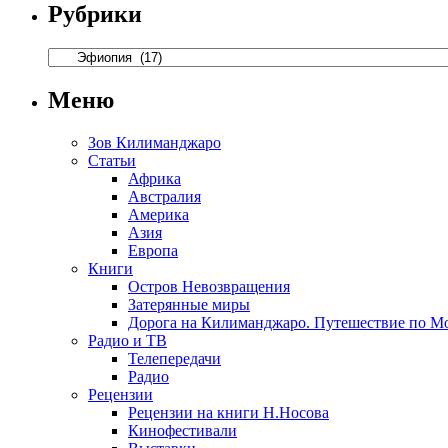
Рубрики
Меню
Зов Килиманджаро
Статьи
Африка
Австралия
Америка
Азия
Европа
Книги
Остров Невозвращения
Затерянные миры
Дорога на Килиманджаро. Путешествие по М
Радио и ТВ
Телепередачи
Радио
Рецензии
Рецензии на книги Н.Носова
Кинофестивали