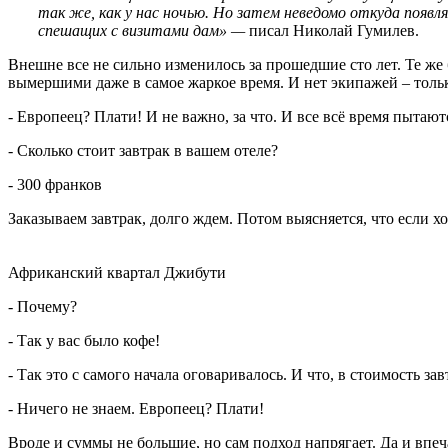
так же, как у нас ночью. Но затем неведомо откуда появ
спешащих с визитами дам» —
писал Николай Гумилев.
Внешне все не сильно изменилось за прошедшие сто лет. Те же 
вымершими даже в самое жаркое время. И нет экипажей – толь
- Европеец? Плати! И не важно, за что. И все всё время пытаю
- Сколько стоит завтрак в вашем отеле?
- 300 франков
Заказываем завтрак, долго ждем. Потом выясняется, что если хо
Африканский квартал Джибути
- Почему?
- Так у вас было кофе!
- Так это с самого начала оговаривалось. И что, в стоимость за
- Ничего не знаем. Европеец? Плати!
Вроде и суммы не большие, но сам подход напрягает. Да и впе