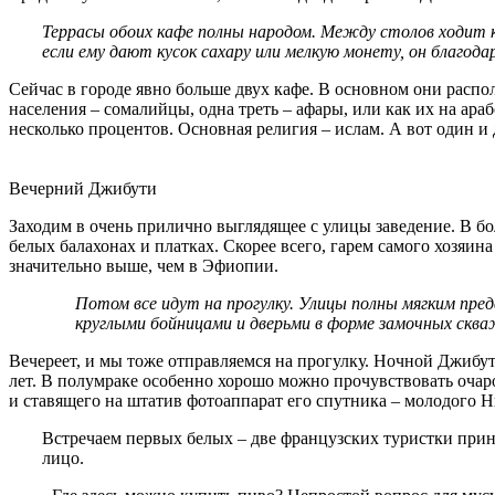
Террасы обоих кафе полны народом. Между столов ходит ка
если ему дают кусок сахару или мелкую монету, он благод
Сейчас в городе явно больше двух кафе. В основном они распо
населения – сомалийцы, одна треть – афары, или как их на ар
несколько процентов. Основная религия – ислам. А вот один и
Вечерний Джибути
Заходим в очень прилично выглядящее с улицы заведение. В бо
белых балахонах и платках. Скорее всего, гарем самого хозяин
значительно выше, чем в Эфиопии.
Потом все идут на прогулку. Улицы полны мягким пред
круглыми бойницами и дверьми в форме замочных скваж
Вечереет, и мы тоже отправляемся на прогулку. Ночной Джибут
лет. В полумраке особенно хорошо можно прочувствовать очар
и ставящего на штатив фотоаппарат его спутника – молодого Н
Встречаем первых белых – две французских туристки приня
лицо.