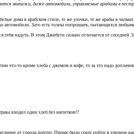
ляются экипажи, даже автомобили, управляемые арабами в пест
белые дома в арабском стиле, те же улочки, те же арабы в чалмах
ко автомобили. Зато есть толпы попрошаек, пытающихся любыми
тся тебя надуть. В этом Джибути сильно отличается от соседней 
тим что-то кроме хлеба с джемом и кофе, то за это надо доплачива
втрака входил один хлеб без напитков!?
чатление от города портит. Проще было сразу пойти в уличное к