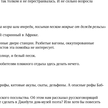
ак толком и не перестраивалась. И не сильно возросла
а негра шли впереди, посыпая песком мокрые от дождя рельсы»
ый старинный в Африке.
ченные двери станции. Разбитые вагоны, оккупированные
стов эта помойка не интересует.
олнце, и белый песок.
бителям пляжного отдыха здесь делать нечего.
 рифы, китовые акулы, скаты, дельфины. А опасные рифы Баб-
йского посольства. Об этом нам рассказал русскоговорящий
т сделать в Джибути дом-музей поэта? Или хотя бы повесить