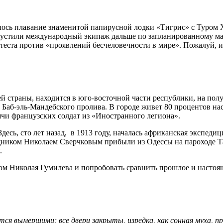
лось плавание знаменитой папирусной лодки «Тигрис» с Туром 
е пустили международный экипаж дальше по запланированному м
теста против «проявлений бесчеловечности в мире». Пожалуй, 
й страны, находится в юго-восточной части республики, на по
Баб-эль-Мандебского пролива. В городе живет 80 процентов нас
ячи французских солдат из «Иностранного легиона».
десь, сто лет назад, в 1913 году, началась африканская экспе
щником Николаем Сверчковым прибыли из Одессы на пароходе Т
.
м Николая Гумилева и попробовать сравнить прошлое и настоя
ся вымершими; все двери закрыты, изредка, как сонная муха, п