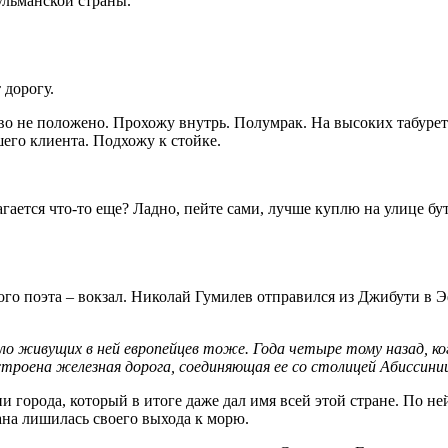
ульманской страны.
 дорогу.
о не положено. Прохожу внутрь. Полумрак. На высоких табурета
его клиента. Подхожу к стойке.
агается что-то еще? Ладно, пейте сами, лучше куплю на улице б
ого поэта – вокзал. Николай Гумилев отправился из Джибути в 
о живущих в ней европейцев тоже. Года четыре тому назад, когд
строена железная дорога, соединяющая ее со столицей Абиссини
и города, который в итоге даже дал имя всей этой стране. По н
на лишилась своего выхода к морю.