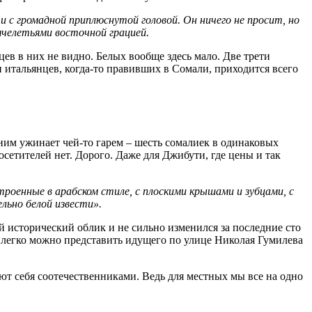
 с громадной приплюснутой головой. Он ничего не просит, но
ячелетьями восточной грацией.
ев в них не видно. Белых вообще здесь мало. Две трети
и итальянцев, когда-то правивших в Сомали, приходится всего
 ним ужинает чей-то гарем – шесть сомалиек в одинаковых
осетителей нет. Дорого. Даже для Джибути, где цены и так
роенные в арабском стиле, с плоскими крышами и зубцами, с
льно белой извести».
й исторический облик и не сильно изменился за последние сто
 легко можно представить идущего по улице Николая Гумилева
ют себя соотечественниками. Ведь для местных мы все на одно