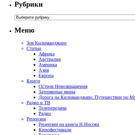
Рубрики
Меню
Зов Килиманджаро
Статьи
Африка
Австралия
Америка
Азия
Европа
Книги
Остров Невозвращения
Затерянные миры
Дорога на Килиманджаро. Путешествие по М
Радио и ТВ
Телепередачи
Радио
Рецензии
Рецензии на книги Н.Носова
Кинофестивали