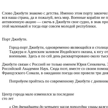
Слово Джибути знакомо с детства. Именно этом порту закончи
вся наша страна, да и пожалуй, весь мир. Военные корабли н
антивоенную акцию — сжечь в Джибути свое судно, в знак про
этой маленькой и тогда еще совсем молодой республики.
Порт Джибути.
Город-порт Джибути, одновременно являющийся и столице
Таджура и Аденским заливом Индийского океана, к югу от 
военными. Здесь и по сей день расквартировано около тыс
Джибути связан с Россией не только именем Юрия Сенкевича. З
Российской Академии Наук. Сюда поэт, вместе со своим помо
Французского Сомали, в ожидании поезда они провели три дня
Попробуем пройтись по современному Джибути с дневнико
Центр города мало изменился за последние
сто лет
« От двенадцати до четырех часов пополудни улицы кажут