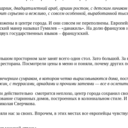
рлик, двадцатилетний араб, аршин ростом, с детским личиком и
арит серьезно и вежливо, с совсем особенной, выработанной тыс
ложены в центре города. И они совсем не переполнены. Европейц
абский манер называл Гумилев – «данакиль». На долю французов 
 двух государственных языков – французский.
льшом просторном зале занят всего один стол. Зато большой. За
а ресторана. Посмотрели цены в меню и поняли, почему других п
вечерним сумраком, в котором четко вырисовываются дома, пост
ин, с террасами, аркадами и прочими затеями — все в ослепите
и действительно смотрится неплохо, центр города сохранил сво
ование старинных домов, построенных в колониальном стиле. И
иколая Сверчкова.
ли нас за своих. Впрочем, в этих местах все европейцы чувству