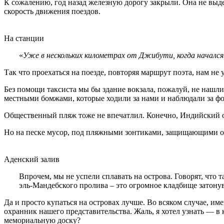
К сожалению, год назад железную дорогу закрыли. Она не выде
скорость движения поездов.
На станции
«
Уже в нескольких километрах от Джибути, когда начался
Так что проехаться на поезде, повторяя маршрут поэта, нам н
Без помощи таксиста мы бы здание вокзала, пожалуй, не нашли
местными бомжами, которые ходили за нами и наблюдали за фо
Общественный пляж тоже не впечатлил. Конечно, Индийский оке
Но на песке мусор, под пляжными зонтиками, защищающими от 
Аденский залив
Впрочем, мы не успели сплавать на острова. Говорят, что
эль-Мандебского пролива – это огромное кладбище затонув
Да и просто купаться на островах лучше. Во всяком случае, им
охранник нашего представительства. Жаль, я хотел узнать — в
мемориальную доску?