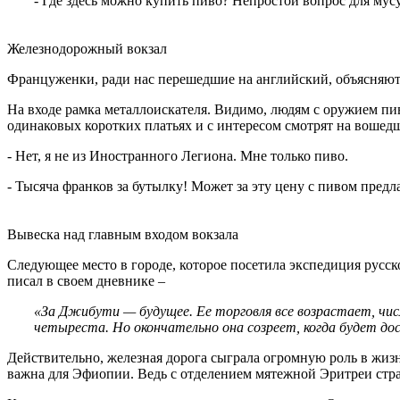
- Где здесь можно купить пиво? Непростой вопрос для мус
Железнодорожный вокзал
Француженки, ради нас перешедшие на английский, объясняют
На входе рамка металлоискателя. Видимо, людям с оружием пив
одинаковых коротких платьях и с интересом смотрят на вошедш
- Нет, я не из Иностранного Легиона. Мне только пиво.
- Тысяча франков за бутылку! Может за эту цену с пивом предл
Вывеска над главным входом вокзала
Следующее место в городе, которое посетила экспедиция русск
писал в своем дневнике –
«За Джибути — будущее. Ее торговля все возрастает, числ
четыреста. Но окончательно она созреет, когда будет до
Действительно, железная дорога сыграла огромную роль в жизн
важна для Эфиопии. Ведь с отделением мятежной Эритреи стра