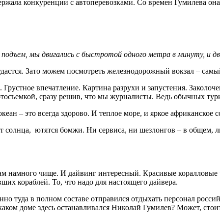
ржала конкуренции с автоперевозками. Со времен Гумилева она т
 подъем, мы двигались с быстротой одного метра в минуту, и дв
е удастся. Зато можем посмотреть железнодорожный вокзал – сам
. Грустное впечатление. Картина разрухи и запустения. Заколо
тосъемкой, сразу решив, что мы журналисты. Ведь обычных тури
ан – это всегда здорово. И теплое море, и яркое африканское с
солнца, ютятся бомжи. Ни сервиса, ни шезлонгов – в общем, лю
 там намного чище. И дайвинг интересный. Красивые коралловые
ших кораблей. То, что надо для настоящего дайвера.
енно туда в полном составе отправился отдыхать персонал росси
 каком доме здесь останавливался Николай Гумилев? Может, стои