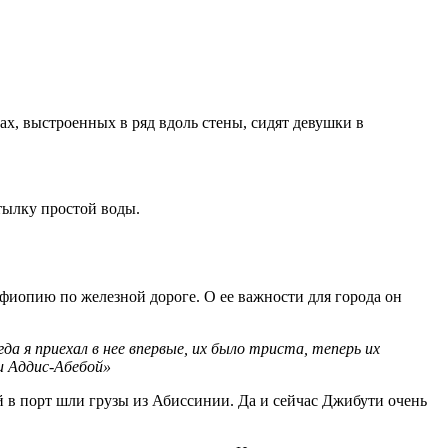
х, выстроенных в ряд вдоль стены, сидят девушки в
утылку простой воды.
Эфиопию по железной дороге. О ее важности для города он
а я приехал в нее впервые, их было триста, теперь их
и Аддис-Абебой»
ей в порт шли грузы из Абиссинии. Да и сейчас Джибути очень