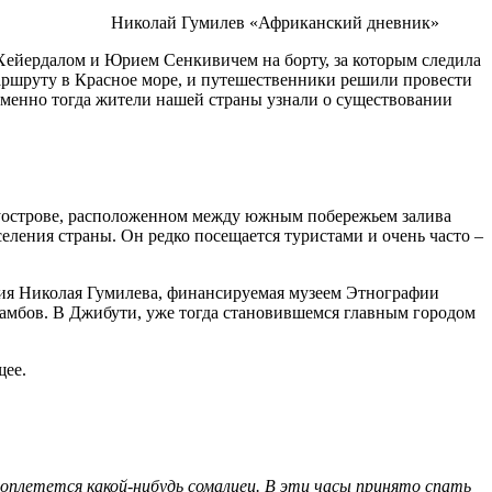
Николай Гумилев «Африканский дневник»
Хейердалом и Юрием Сенкивичем на борту, за которым следила
аршруту в Красное море, и путешественники решили провести
именно тогда жители нашей страны узнали о существовании
луострове, расположенном между южным побережьем залива
еления страны. Он редко посещается туристами и очень часто –
диция Николая Гумилева, финансируемая музеем Этнографии
амбов. В Джибути, уже тогда становившемся главным городом
щее.
роплетется какой-нибудь сомалиец. В эти часы принято спать